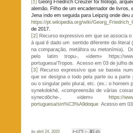
Georg Friedrich Creuzer foi filólogo, arqueó
[1]
alemão. Filho de um encadernador de livros, 
Jena indo em seguida para Leipzig onde deu a
https://pt.wikipedia.org/wiki/Georg_Friedrich
de 2017.
Recurso expressivo em que se associa o 
[2]
à qual é dado um
sentido diferente do litera
na comparação, metáfora ou metonímia).
Do
pelo latim tropu-, «idem» https://www.inf
portuguesa/Tropos.
Acesso em 03 de julho d
Recurso expressivo que se baseia num
[3]
que se designa o todo pela parte ou a parte p
ou o singular pelo plural, etc. (ex.: o home
synekdokhé, «compreensão de várias coisa
synecdŏche-, «idem»
https://www
portuguesa/sin%C3%A9doque
Acesso em 03 
às
abril 24, 2020