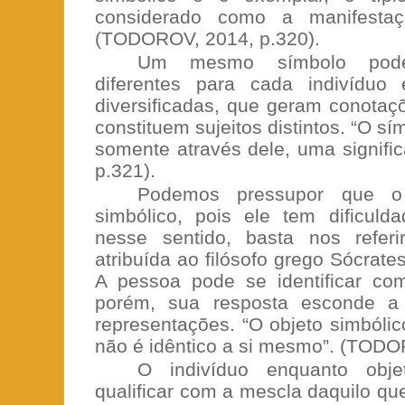
considerado como a manifesta
(TODOROV, 2014, p.320).
Um mesmo símbolo pode 
diferentes para cada indivíduo
diversificadas, que geram conotaç
constituem sujeitos distintos. “O sí
somente através dele, uma signif
p.321).
Podemos pressupor que o
simbólico, pois ele tem dificulda
nesse sentido, basta nos referi
atribuída ao filósofo grego Sócrat
A pessoa pode se identificar c
porém, sua resposta esconde a 
representações. “O objeto simbóli
não é idêntico a si mesmo”. (TODO
O indivíduo enquanto obj
qualificar com a mescla daquilo qu