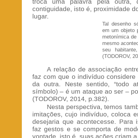
troca uma palavra pela outra, 
contiguidade, isto é, proximidade d
lugar.
Tal desenho s
em um objeto p
metonímica de 
mesmo acontec
seu habitan
(TODOROV, 201
A relação de associação ent
faz com que o indivíduo considere 
da outra. Neste sentido, “todo
símbolo) – é um ataque ao ser – po
(TODOROV, 2014, p.382).
Nesta perspectiva, temos tam
imitações, cujo indivíduo, coloca 
desejaria que acontecesse. Para i
faz gestos e se comporta de mod
vontade, isto é, suas ações criam a