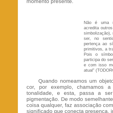
momento presente.
Não é uma re
acredita outro
simbolização),
ser, no sent
pertença ao s
primitivos, a t
Pois o símbo
participa do se
e com isso m
atual” (TODORO
Quando nomeamos um objeto 
cor, por exemplo, chamamos a f
tonalidade, e esta, passa a se
pigmentação. De modo semelhante
coisa qualquer, faz associação com o
significado que conecta presença, i