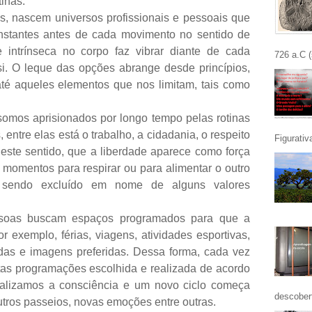
tinas.
s, nascem universos profissionais e pessoais que
onstantes antes de cada movimento no sentido de
e intrínseca no corpo faz vibrar diante de cada
726 a.C (
si. O leque das opções abrange desde princípios,
até aqueles elementos que nos limitam, tais como
omos aprisionados por longo tempo pelas rotinas
ntre elas está o trabalho, a cidadania, o respeito
Figurativa
neste sentido, que a liberdade aparece como força
o momentos para respirar ou para alimentar o outro
 sendo excluído em nome de alguns valores
ssoas buscam espaços programados para que a
r exemplo, férias, viagens, atividades esportivas,
midas e imagens preferidas. Dessa forma, cada vez
s programações escolhida e realizada de acordo
ualizamos a consciência e um novo ciclo começa
descobert
tros passeios, novas emoções entre outras.