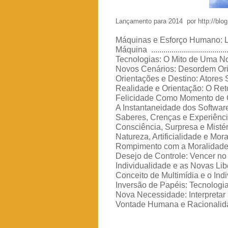
Lançamento para 2014 por http://blog
Máquinas e Esforço Humano: L
Máquina ..........................................
Tecnologias: O Mito de Uma Nova
Novos Cenários: Desordem Orientad
Orientações e Destino: Atores
Realidade e Orientação: O Retor
Felicidade Como Momento de Orienta
A Instantaneidade dos Software
Saberes, Crenças e Experiências: O I
Consciência, Surpresa e Mistéri
Natureza, Artificialidade e Moralidade ...
Rompimento com a Moralidade e a V
Desejo de Controle: Vencer no Amor e 
Individualidade e as Novas Liberdade
Conceito de Multimídia e o Indivíduo 
Inversão de Papéis: Tecnologia e Invisib
Nova Necessidade: Interpretar para Cont
Vontade Humana e Racionalidade Mecâni