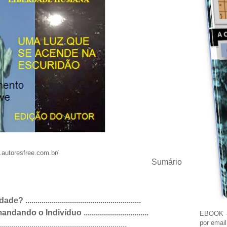
.autoresfree.com.br/
Sumário
..................................................
o o Indivíduo ................................
EBOOK - 
por emai
.......................................................