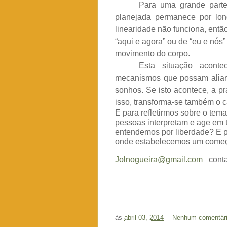
Para uma grande part
planejada permanece por long
linearidade não funciona, entã
“aqui e agora” ou de “eu e nós
movimento do corpo.
Esta situação acont
mecanismos que possam aliar a
sonhos. Se isto acontece, a p
isso, transforma-se também o 
E para refletirmos sobre o tem
pessoas interpretam e age em to
entendemos por liberdade? E p
onde estabelecemos um começo e 
Jolnogueira@gmail.com
conta
às
abril 03, 2014
Nenhum comentár