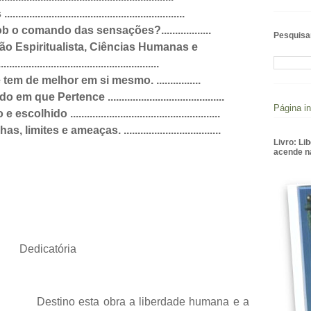
....................................................
 o comando das sensações?..................
Pesquisar
o Espiritualista, Ciências Humanas e
.....................................................
m de melhor em si mesmo. ................
 Pertence ..........................................
Página in
o ......................................................
mites e ameaças. ...................................
Livro: L
acende n
Dedicatória
Destino esta obra a liberdade humana e a