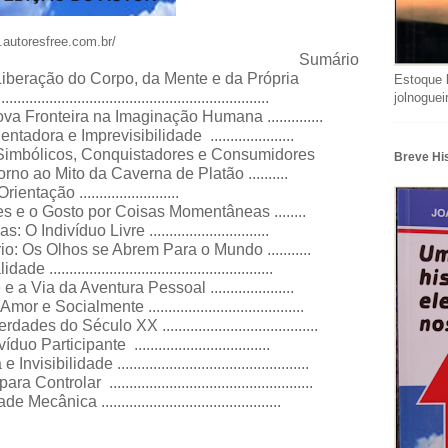
.autoresfree.com.br/
Sumário
iberação do Corpo, da Mente e da Própria
Estoque 
...............................................................
jolnogue
 Fronteira na Imaginação Humana ..............
ora e Imprevisibilidade .....................
 Simbólicos, Conquistadores e Consumidores
Breve Hi
no ao Mito da Caverna de Platão ..........
ção .........................
s e o Gosto por Coisas Momentâneas ........
ndivíduo Livre ..............................
o: Os Olhos se Abrem Para o Mundo ...........
.....................................................
ia da Aventura Pessoal .....................
Socialmente .......................................
s do Século XX .......................................
Participante ..................................
ilidade ................................................
rolar ...................................................
ca .............................................