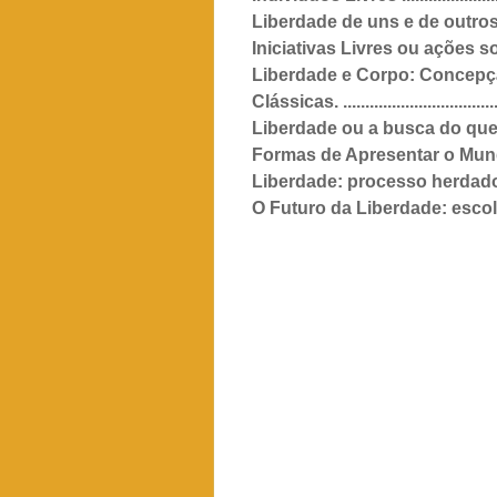
Liberdade de uns e de outros .............
Iniciativas Livres ou ações sob
Liberdade e Corpo: Concepçã
Clássicas. .......................................
Liberdade ou a busca do que te
Formas de Apresentar o Mundo em que
Liberdade: processo herdado e escolhid
O Futuro da Liberdade: escolhas, li