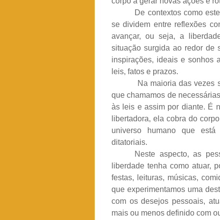
corpo a gerar novas ações e ro
De contextos como este
se dividem entre reflexões c
avançar, ou seja, a liberdad
situação surgida ao redor de 
inspirações, ideais e sonhos 
leis, fatos e prazos.
Na maioria das vezes s
que chamamos de necessárias, e
às leis e assim por diante. É 
libertadora, ela cobra do corp
universo humano que está
ditatoriais.
Neste aspecto, as pe
liberdade tenha como atuar, po
festas, leituras, músicas, co
que experimentamos uma desta
com os desejos pessoais, at
mais ou menos definido com ou