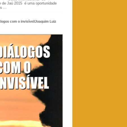
e de Jaú 2015 é uma oportunidade
s ...
álogos com o invisível/Joaquim Luiz